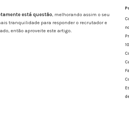
P
tamente está questão
, melhorando assim o seu
C
ais tranquilidade para responder o recrutador e
n
do, então aproveite este artigo.
P
1
C
C
F
C
E
d