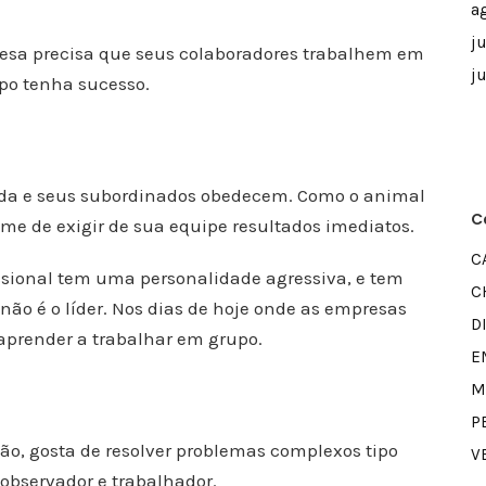
a
j
esa precisa que seus colaboradores trabalhem em
j
po tenha sucesso.
manda e seus subordinados obedecem. Como o animal
C
ume de exigir de sua equipe resultados imediatos.
C
fissional tem uma personalidade agressiva, e tem
C
ão é o líder. Nos dias de hoje onde as empresas
D
aprender a trabalhar em grupo.
E
M
P
ção, gosta de resolver problemas complexos tipo
V
observador e trabalhador.