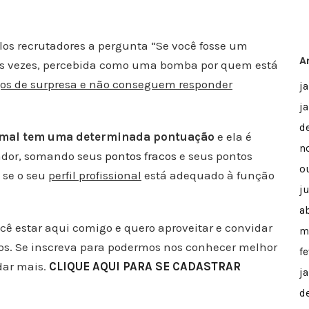
los recrutadores a pergunta “
Se você fosse um
A
das vezes, percebida como uma bomba por quem está
os de surpresa e não conseguem responder
j
j
d
imal tem uma determinada pontuação
e ela é
n
tador, somando seus
pontos fracos
e seus pontos
o
 se o seu
perfil profissional
está adequado à função
j
ab
ocê estar aqui comigo e quero aproveitar e convidar
m
gos. Se inscreva para podermos nos conhecer melhor
f
dar mais.
CLIQUE AQUI PARA SE CADASTRAR
j
d