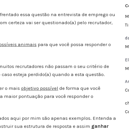
C
enfrentado essa questão na entrevista de emprego ou
M
om certeza vai ser questionado(a) pelo recrutador,
T
d
ossíveis animais
para que você possa responder o
M
E
muitos recrutadores não passam o seu critério de
M
ê caso esteja perdido(a) quando a esta questão.
A
er o mais
objetivo possível
de forma que você
C
 a maior pontuação para você responder o
c
C
usados aqui por mim são apenas exemplos. Entenda a
struir sua estrutura de resposta e assim
ganhar