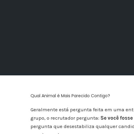
Qual Animal é Mais Parecido Contigo?
Geralmente está pergunta feita em uma ent
grupo, o recrutador pergunta:
Se você fosse
pergunta que desestabiliza qualquer candi