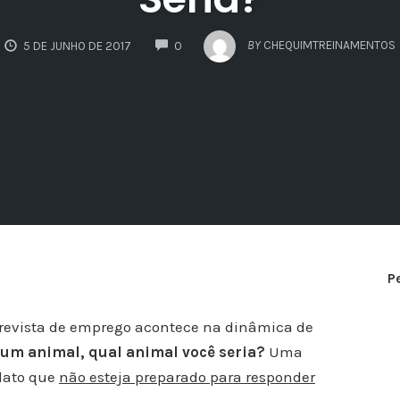
COMMENTS
BY
CHEQUIMTREINAMENTOS
5 DE JUNHO DE 2017
0
P
revista de emprego acontece na dinâmica de
 um animal, qual animal você seria?
Uma
dato que
não esteja preparado para responder