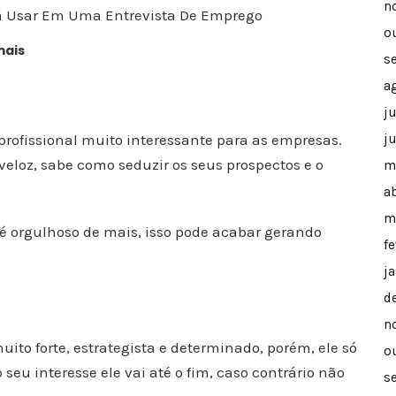
n
rá Usar Em Uma Entrevista De Emprego
o
mais
s
a
j
l profissional muito interessante para as empresas.
j
veloz, sabe como seduzir os seus prospectos e o
m
ab
m
 é orgulhoso de mais, isso pode acabar gerando
f
j
d
n
uito forte, estrategista e determinado, porém, ele só
o
 seu interesse ele vai até o fim, caso contrário não
s