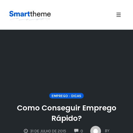
Toggle
naviga
Skip
to
content
EMPREGO - DICAS
Como Conseguir Emprego
Rápido?
COMMENTS
BY
31 DE JULHO DE 2015
0