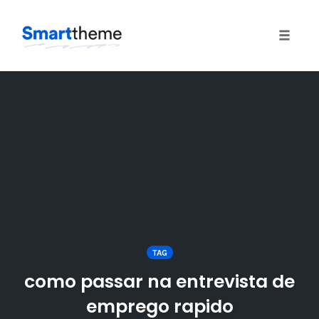
Toggle
naviga
Skip
to
content
TAG
como passar na entrevista de
emprego rapido