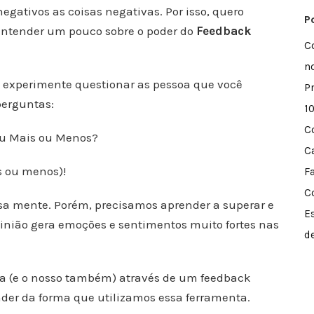
egativos as coisas negativas. Por isso, quero
P
entender um pouco sobre o poder do
Feedback
C
n
s experimente questionar as pessoa que você
P
perguntas:
1
C
ou Mais ou Menos?
C
s ou menos)!
F
C
sa mente. Porém, precisamos aprender a superar e
E
pinião gera emoções e sentimentos muito fortes nas
d
a (e o nosso também) através de um feedback
nder da forma que utilizamos essa ferramenta.