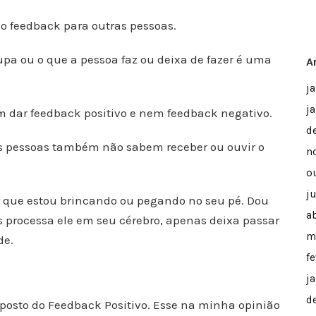
feedback para outras pessoas.
upa ou o que a pessoa faz ou deixa de fazer é uma
A
j
j
 dar feedback positivo e nem feedback negativo.
d
as pessoas também não sabem receber ou ouvir o
n
o
j
r que estou brincando ou pegando no seu pé. Dou
ab
 processa ele em seu cérebro, apenas deixa passar
m
de.
f
j
d
posto do Feedback Positivo. Esse na minha opinião