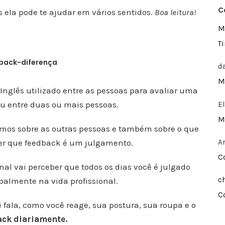
C
 ela pode te ajudar em vários sentidos.
Boa leitura!
M
T
d
M
 Inglês utilizado entre as pessoas para avaliar uma
u entre duas ou mais pessoas.
E
M
damos sobre as outras pessoas e também sobre o que
A
er que feedback é um julgamento.
C
onal vai perceber que todos os dias você é julgado
c
palmente na vida profissional.
C
 fala, como você reage, sua postura, sua roupa e o
ack diariamente.