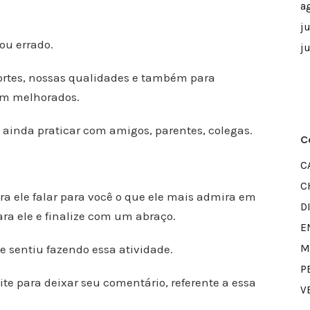
a
j
ou errado.
j
ortes, nossas qualidades e também para
em melhorados.
ainda praticar com amigos, parentes, colegas.
C
C
C
a ele falar para você o que ele mais admira em
D
ra ele e finalize com um abraço.
E
e sentiu fazendo essa atividade.
M
P
site para deixar seu comentário, referente a essa
V