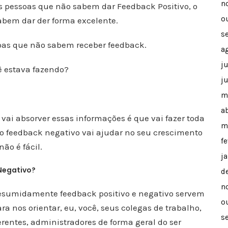
n
das pessoas que não sabem dar Feedback Positivo, o
o
abem dar der forma excelente.
s
oas que não sabem receber feedback.
a
j
ê estava fazendo?
j
m
ab
ai absorver essas informações é que vai fazer toda
m
 o feedback negativo vai ajudar no seu crescimento
f
não é fácil.
j
Negativo?
d
n
esumidamente feedback positivo e negativo servem
o
ra nos orientar, eu, você, seus colegas de trabalho,
s
rentes, administradores de forma geral do ser