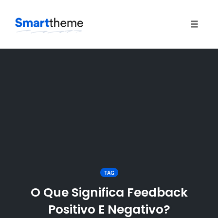
Toggle
naviga
Skip
to
content
TAG
O Que Significa Feedback
Positivo E Negativo?