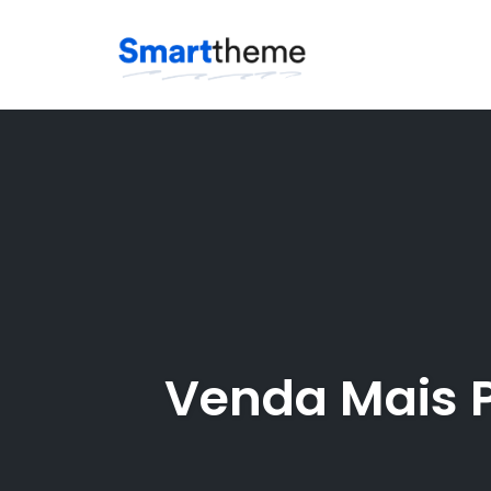
Skip
to
content
Venda Mais P