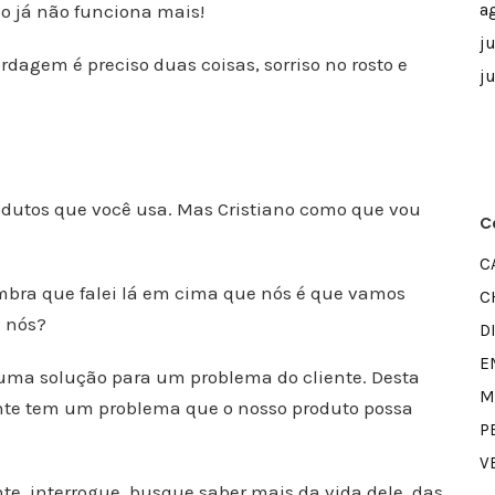
o já não funciona mais!
a
j
dagem é preciso duas coisas, sorriso no rosto e
j
odutos que você usa. Mas Cristiano como que vou
C
C
lembra que falei lá em cima que nós é que vamos
C
e nós?
D
E
uma solução para um problema do cliente. Desta
M
ente tem um problema que o nosso produto possa
P
V
e, interrogue, busque saber mais da vida dele, das