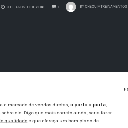
COMMENTS
BY
CHEQUIMTREINAMENTOS
3 DE AGOSTO DE 2016
1
P
a o mercado de vendas diretas,
o porta a porta
,
obre ele. Digo que mais correto ainda, seria fazer
de qualidade
e que ofereça um bom plano de