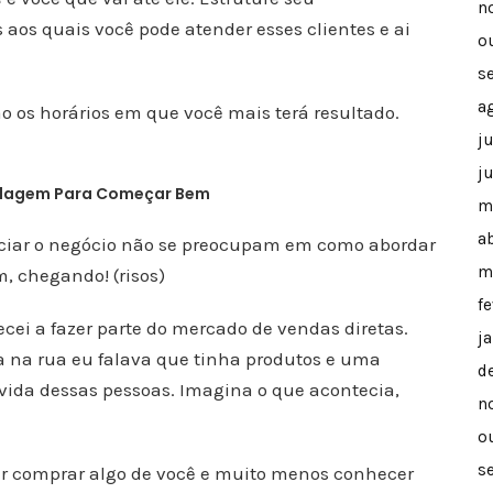
n
aos quais você pode atender esses clientes e ai
o
s
a
ão os horários em que você mais terá resultado.
j
j
ordagem Para Começar Bem
m
ab
niciar o negócio não se preocupam em como abordar
m
, chegando! (risos)
f
ecei a fazer parte do mercado de vendas diretas.
j
na rua eu falava que tinha produtos e uma
d
 vida dessas pessoas. Imagina o que acontecia,
n
o
s
uer comprar algo de você e muito menos conhecer