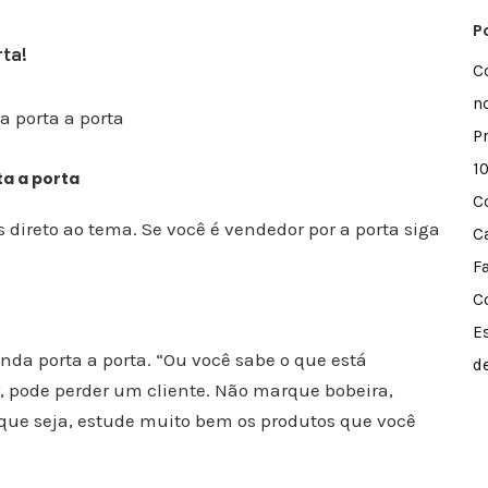
P
ta!
C
n
P
1
ta a porta
C
reto ao tema. Se você é vendedor por a porta siga
C
F
C
E
nda porta a porta. “Ou você sabe o que está
d
, pode perder um cliente. Não marque bobeira,
 que seja, estude muito bem os produtos que você