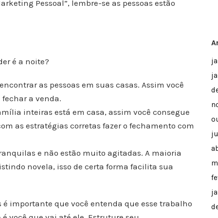
Marketing Pessoal”, lembre-se as pessoas estão
A
er é a noite?
j
j
encontrar as pessoas em suas casas. Assim você
d
 fechar a venda.
n
amília inteiras está em casa, assim você consegue
o
com as estratégias corretas fazer o fechamento com
j
ab
ranquilas e não estão muito agitadas. A maioria
m
stindo novela, isso de certa forma facilita sua
f
j
s é importante que você entenda que esse trabalho
d
ê é você que vai até ele. Estruture seu