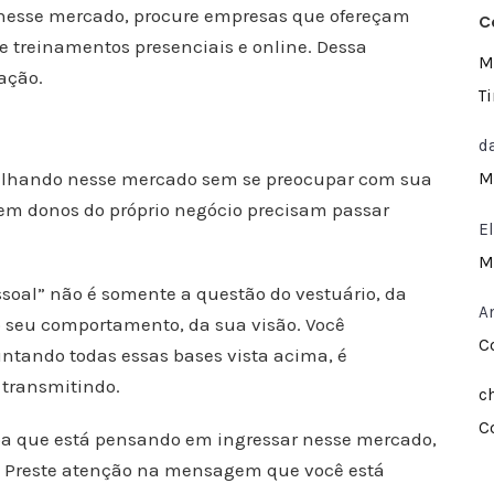
 nesse mercado, procure empresas que ofereçam
C
e treinamentos presenciais e online. Dessa
M
ação.
T
d
balhando nesse mercado sem se preocupar com sua
M
m donos do próprio negócio precisam passar
E
M
oal” não é somente a questão do vestuário, da
A
 seu comportamento, da sua visão. Você
C
ntando todas essas bases vista acima, é
 transmitindo.
c
C
oa que está pensando em ingressar nesse mercado,
l. Preste atenção na mensagem que você está