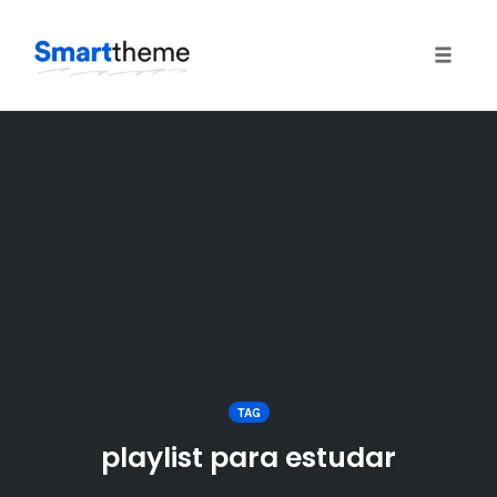
Toggle
naviga
Skip
to
content
TAG
playlist para estudar