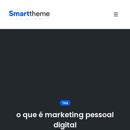
Toggle
naviga
Skip
to
content
TAG
o que é marketing pessoal
digital