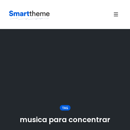
Toggle
naviga
Skip
to
content
TAG
musica para concentrar