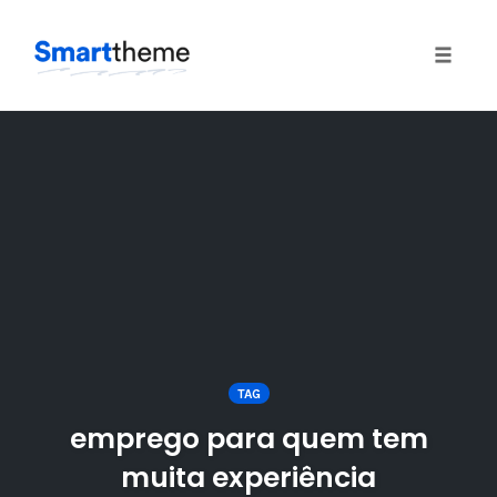
Toggle
naviga
Skip
to
content
TAG
emprego para quem tem
muita experiência