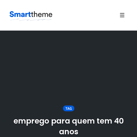
Toggle
naviga
Skip
to
content
TAG
emprego para quem tem 40
anos