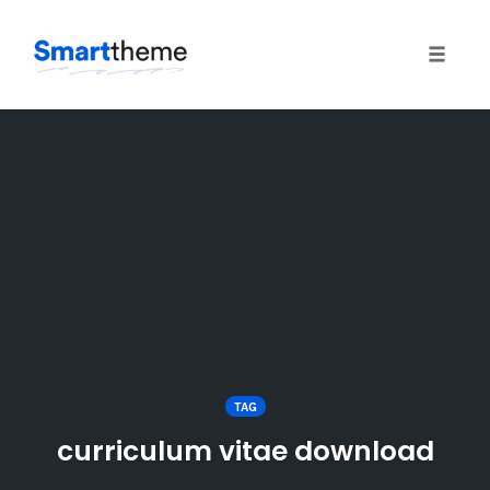
Toggle
naviga
Skip
to
content
TAG
curriculum vitae download