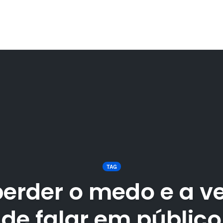
TAG
erder o medo e a v
de falar em público