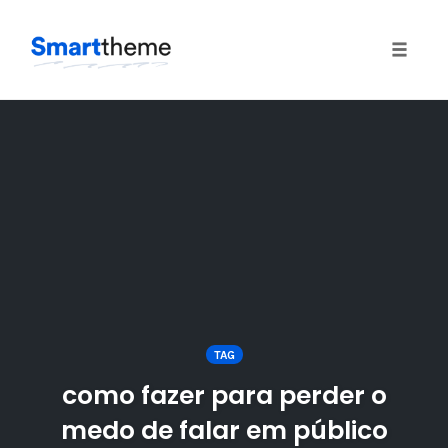
Toggle
naviga
Skip
to
content
TAG
como fazer para perder o
medo de falar em público