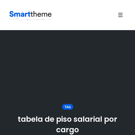
Toggle
naviga
Skip
to
content
TAG
tabela de piso salarial por
cargo