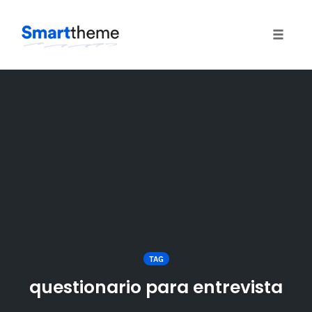
Toggle
naviga
Skip
to
content
TAG
questionario para entrevista