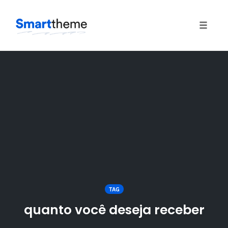
Toggle
naviga
Skip
to
content
TAG
quanto você deseja receber