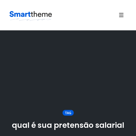
Toggle
naviga
Skip
to
content
TAG
qual é sua pretensão salarial