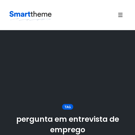
Toggle
naviga
Skip
to
content
TAG
pergunta em entrevista de
emprego