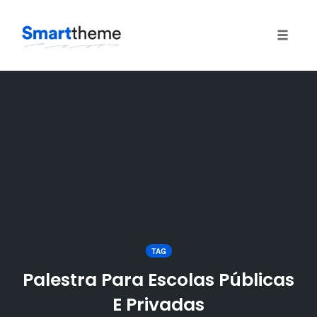
Toggle
naviga
Skip
to
content
TAG
Palestra Para Escolas Públicas
E Privadas