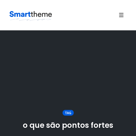
Toggle
naviga
Skip
to
content
TAG
o que são pontos fortes