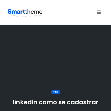
Toggle
naviga
Skip
to
content
TAG
linkedin como se cadastrar