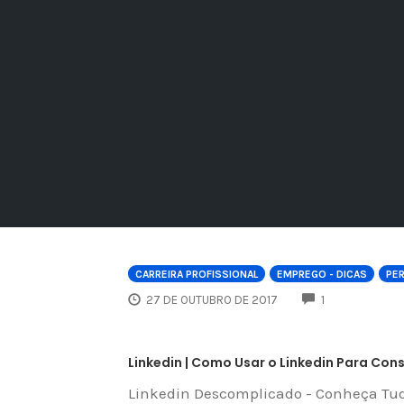
CARREIRA PROFISSIONAL
EMPREGO - DICAS
PER
COMMENTS
27 DE OUTUBRO DE 2017
1
Linkedin | Como Usar o Linkedin Para Co
Linkedin Descomplicado - Conheça Tu