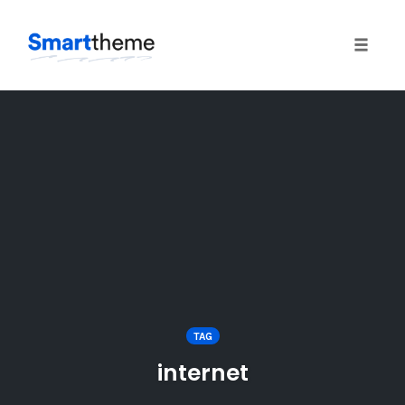
Toggle
naviga
Skip
to
content
TAG
internet