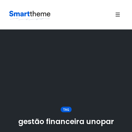
Toggle
naviga
Skip
to
content
TAG
gestão financeira unopar