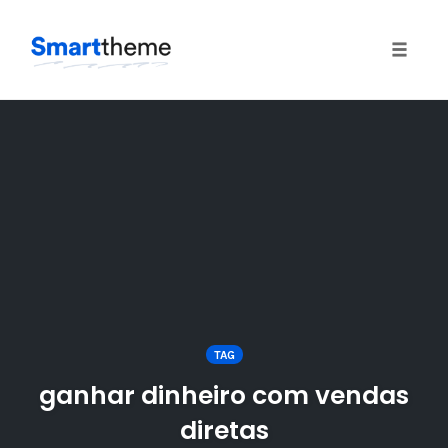
Toggle
naviga
Skip
to
content
TAG
ganhar dinheiro com vendas
diretas