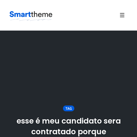
Toggle
naviga
Skip
to
content
TAG
esse é meu candidato sera
contratado porque