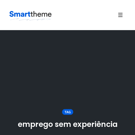
Toggle
naviga
Skip
to
content
TAG
emprego sem experiência