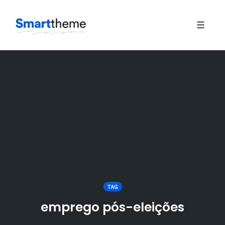
Toggle
naviga
Skip
to
content
TAG
emprego pós-eleições