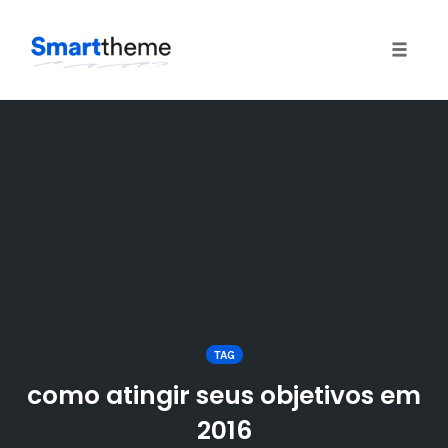
Toggle
naviga
Skip
to
content
TAG
como atingir seus objetivos em
2016